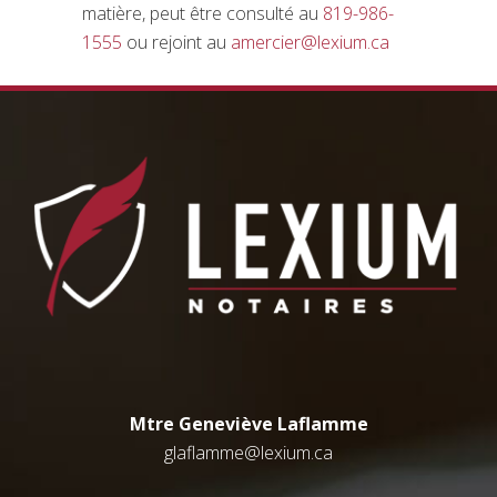
matière, peut être consulté au
819-986-
1555
ou rejoint au
amercier@lexium.ca
Mtre Geneviève Laflamme
glaflamme@lexium.ca