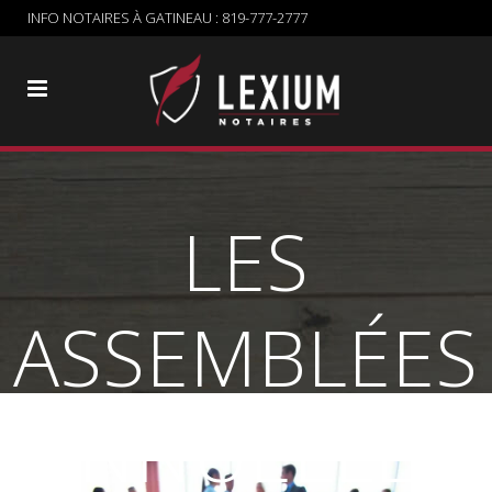
INFO NOTAIRES À GATINEAU :
819-777-2777
LES
ASSEMBLÉES
ANNUELLES